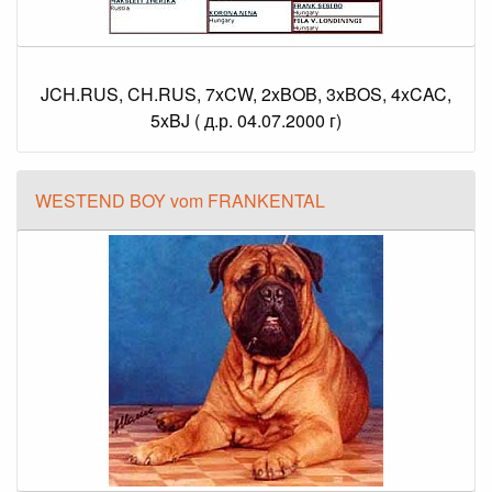
JCH.RUS, CH.RUS, 7xCW, 2xBOB, 3xBOS, 4xCAC,
5xBJ ( д.р. 04.07.2000 г)
WESTEND BOY vom FRANKENTAL