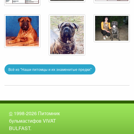
Всё из "Наши питомцы и их знаменитые предки"
©
1998-2026 Питомник
бульмастифов VIVAT
BULFAST.