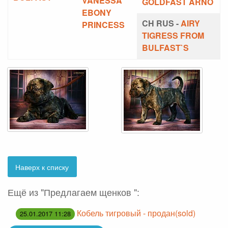
VANESSA
GOLDFAST ARNO
EBONY
CH RUS -
AIRY
PRINCESS
TIGRESS FROM
BULFAST`S
Наверх к списку
Ещё из "Предлагаем щенков ":
Кобель тигровый - продан(sold)
25.01.2017 11:28