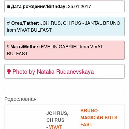
Дата рождения/Birthday:
25.01.2017
Отец/Father:
JCH RUS, CH RUS - JANTAL BRUNO
from VIVAT BULFAST
Мать/Mother:
EVELIN GABRIEL from VIVAT
BULFAST
Photo by Natalia Rudanevskaya
Родословная
BRUNO
JCH RUS,
MAGICIAN BULS
CH RUS
FAST
-
VIVAT