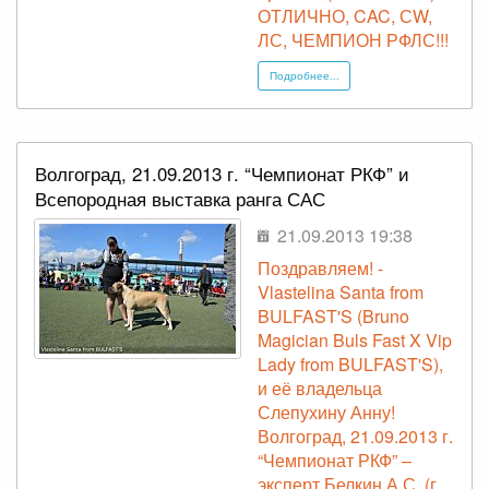
ОТЛИЧНО, CAC, СW,
ЛС, ЧЕМПИОН РФЛС!!!
Подробнее...
Волгоград, 21.09.2013 г. “Чемпионат РКФ” и
Всепородная выставка ранга САС
21.09.2013 19:38
Поздравляем! -
Vlastelina Santa from
BULFAST'S (Bruno
Magician Buls Fast X Vip
Lady from BULFAST'S),
и её владельца
Слепухину Анну!
Волгоград, 21.09.2013 г.
“Чемпионат РКФ” –
эксперт Белкин А.С. (г.