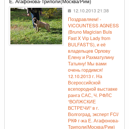
Е. Агафонова-Триполи(Москва/Рим)
12.10.2013 21:38
Поздравляем! -
VICOUNTESS AGNESS
(Bruno Magician Buls
Fast X Vip Lady from
BULFAST'S), и её
владельцев Орлову
Елену и Рахматулину
Татьяну! Мы вами
очень гордимся!
12.10.2013 г. На
Всероссийской
всепородной выставке
ранга САС, Ч. РФЛС
“ВОЛЖСКИЕ
ВСТРЕЧИ” в г.
Волгоград, эксперт FCI/
РКФ г-жа Е. Агафонова-
Триполи(Москва/Рим)