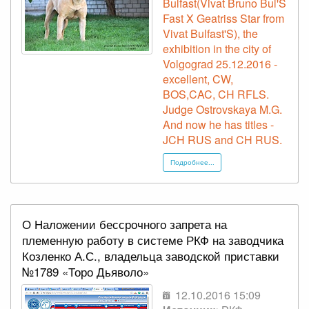
Bulfast(Vivat Bruno Bul'S
Fast X Geatriss Star from
Vivat Bulfast'S), the
exhibition in the city of
Volgograd 25.12.2016 -
excellent, CW,
BOS,CAC, CH RFLS.
Judge Ostrovskaya M.G.
And now he has titles -
JCH RUS and CH RUS.
Подробнее...
О Наложении бессрочного запрета на
племенную работу в системе РКФ на заводчика
Козленко А.С., владельца заводской приставки
№1789 «Торо Дьяволо»
12.10.2016 15:09