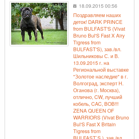
18.09.2015 00:56
Поздравляем наших
деток! DARK PRINCE
from BULFAST'S (Vivat
Bruno Bul'S Fast X Airy
Tigress from
BULFAST'S), зав./вл.
Шильниковы С. и В.
13.09.2015 г. на
Региональной выставке
"Золотое наследие" в г.
Волгоград, эксперт Н.
Оганова (г. Москва),
отлично, CW, лучший
кобель, CAC, BOB!!!
ZENA QUEEN OF
WARRIORS (Vivat Bruno
Bul'S Fast X Britain
Tigress from
BULFAST`S ), зав./вл.