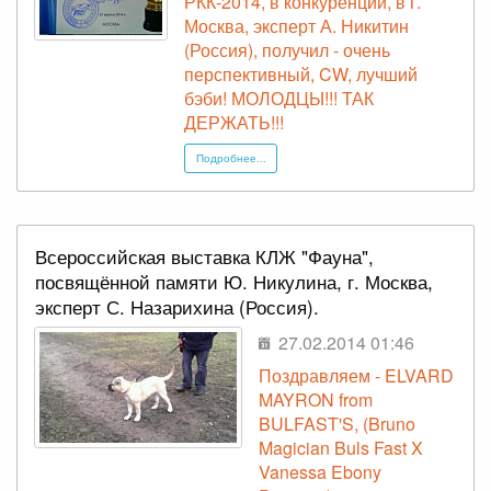
РКК-2014, в конкуренции, в г.
Москва, эксперт А. Никитин
(Россия), получил - очень
перспективный, CW, лучший
бэби! МОЛОДЦЫ!!! ТАК
ДЕРЖАТЬ!!!
Подробнее...
Всероссийская выставка КЛЖ "Фауна",
посвящённой памяти Ю. Никулина, г. Москва,
эксперт С. Назарихина (Россия).
27.02.2014 01:46
Поздравляем - ELVARD
MAYRON from
BULFAST'S, (Bruno
Magician Buls Fast X
Vanessa Ebony