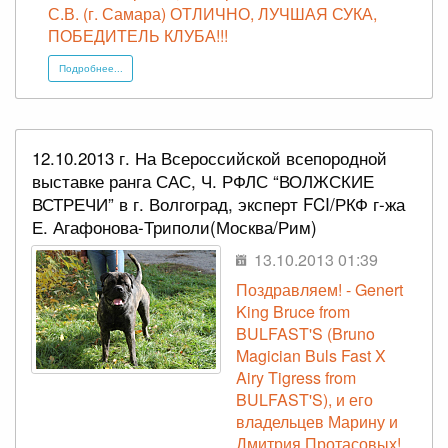
С.В. (г. Самара) ОТЛИЧНО, ЛУЧШАЯ СУКА,
ПОБЕДИТЕЛЬ КЛУБА!!!
Подробнее...
12.10.2013 г. На Всероссийской всепородной
выставке ранга САС, Ч. РФЛС “ВОЛЖСКИЕ
ВСТРЕЧИ” в г. Волгоград, эксперт FCI/РКФ г-жа
Е. Агафонова-Триполи(Москва/Рим)
13.10.2013 01:39
Поздравляем! - Genert
King Bruce from
BULFAST'S (Bruno
Magician Buls Fast X
Airy Tigress from
BULFAST'S), и его
владельцев Марину и
Дмитрия Протасовых!